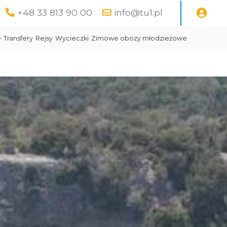
+48 33 813 90 00
info@tu1.pl
e
Transfery
Rejsy
Wycieczki
Zimowe obozy młodzieżowe