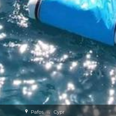
Pafos
→
Cypr