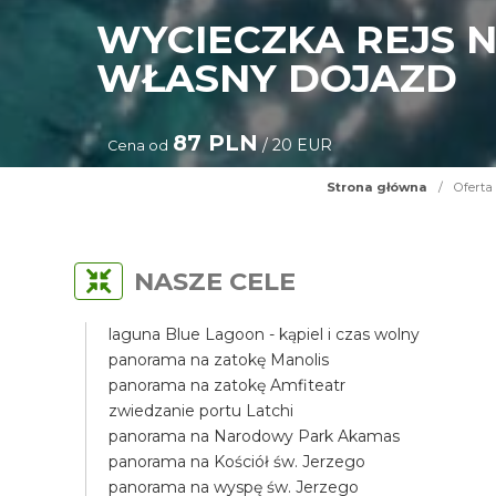
WYCIECZKA REJS 
WŁASNY DOJAZD
87 PLN
/ 20 EUR
Cena od
Strona główna
/
Oferta
NASZE CELE
laguna Blue Lagoon - kąpiel i czas wolny
panorama na zatokę Manolis
panorama na zatokę Amfiteatr
zwiedzanie portu Latchi
panorama na Narodowy Park Akamas
panorama na Kościół św. Jerzego
panorama na wyspę św. Jerzego