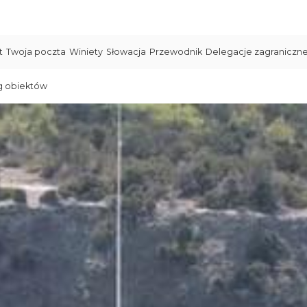
t
Twoja poczta
Winiety
Słowacja
Przewodnik
Delegacje zagraniczn
g obiektów