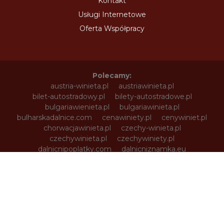
Kontakt
Usługi Internetowe
Oferta Współpracy
Polecamy:
austria-winieta.pl
austriawinieta.pl
bilet-autostradowy.pl
bilety-autostradowe.pl
bulgariawienieta.pl
bulgariawinieta.pl
bulharskadalnice.com
cenawiniety.pl
cenywiniet.pl
chorwacjawinieta.pl
czechy-winieta.pl
czechywinieta.pl
czechywiniety.pl
dalnicnipoplatky.com
dalnicniznamka.eu
digital-vignette.de
e-vignette.pl
e-winieta.eu
edalnice.org
edalnice.pl
electronicavinieta.com
electroniceviniete.com
estoniawinieta.pl
estonskadalnice.com
ewinieta.pl
info365.pl
litvadalnice.com
litwa-winieta.pl
litwawinieta.pl
livignotunel.pl
livignotunnel.com
lotvawinieta.pl
lotwawinieta.pl
lotysskadalnice.com