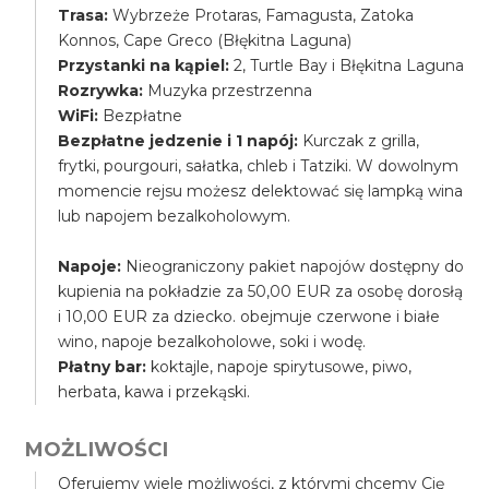
Trasa:
Wybrzeże Protaras, Famagusta, Zatoka
Konnos, Cape Greco (Błękitna Laguna)
Przystanki na kąpiel:
2, Turtle Bay i Błękitna Laguna
Rozrywka:
Muzyka przestrzenna
WiFi:
Bezpłatne
Bezpłatne jedzenie i 1 napój:
Kurczak z grilla,
frytki, pourgouri, sałatka, chleb i Tatziki. W dowolnym
momencie rejsu możesz delektować się lampką wina
lub napojem bezalkoholowym.
Napoje:
Nieograniczony pakiet napojów dostępny do
kupienia na pokładzie za 50,00 EUR za osobę dorosłą
i 10,00 EUR za dziecko. obejmuje czerwone i białe
wino, napoje bezalkoholowe, soki i wodę.
Płatny bar:
koktajle, napoje spirytusowe, piwo,
herbata, kawa i przekąski.
MOŻLIWOŚCI
Oferujemy wiele możliwości, z którymi chcemy Cię