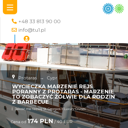
+48 33 813 90 00
info@tu1.pl
Protaras
→
Cypr
WYCIECZKA MARZENIE REJS
PORANNY Z PROTARAS - MARZENIE
TO ZOBACZYĆ ŻÓŁWIE DLA RODZIN
Z BARBECUE
Jakość ma nazwę St. Georgios II Luxury Cruises
174 PLN
/ 40 EUR
Cena od