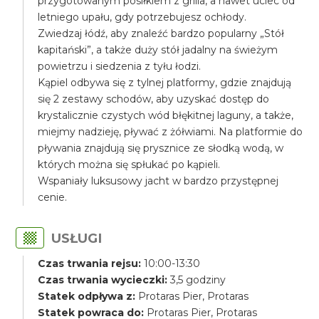
przygotowanym posiłkiem z grilla, a nawet uciec od
letniego upału, gdy potrzebujesz ochłody.
Zwiedzaj łódź, aby znaleźć bardzo popularny „Stół
kapitański”, a także duży stół jadalny na świeżym
powietrzu i siedzenia z tyłu łodzi.
Kąpiel odbywa się z tylnej platformy, gdzie znajdują
się 2 zestawy schodów, aby uzyskać dostęp do
krystalicznie czystych wód błękitnej laguny, a także,
miejmy nadzieję, pływać z żółwiami. Na platformie do
pływania znajdują się prysznice ze słodką wodą, w
których można się spłukać po kąpieli.
Wspaniały luksusowy jacht w bardzo przystępnej
cenie.
USŁUGI
Czas trwania rejsu:
10:00-13:30
Czas trwania wycieczki:
3,5 godziny
Statek odpływa z:
Protaras Pier, Protaras
Statek powraca do:
Protaras Pier, Protaras