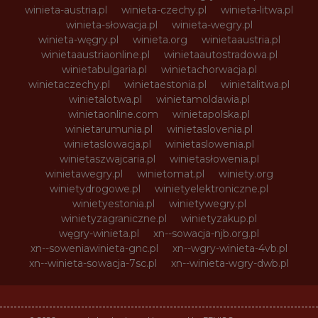
winieta-austria.pl
winieta-czechy.pl
winieta-litwa.pl
winieta-słowacja.pl
winieta-wegry.pl
winieta-węgry.pl
winieta.org
winietaaustria.pl
winietaaustriaonline.pl
winietaautostradowa.pl
winietabulgaria.pl
winietachorwacja.pl
winietaczechy.pl
winietaestonia.pl
winietalitwa.pl
winietalotwa.pl
winietamoldawia.pl
winietaonline.com
winietapolska.pl
winietarumunia.pl
winietaslovenia.pl
winietaslowacja.pl
winietaslowenia.pl
winietaszwajcaria.pl
winietasłowenia.pl
winietawegry.pl
winietomat.pl
winiety.org
winietydrogowe.pl
winietyelektroniczne.pl
winietyestonia.pl
winietywegry.pl
winietyzagraniczne.pl
winietyzakup.pl
węgry-winieta.pl
xn--sowacja-njb.org.pl
xn--soweniawinieta-gnc.pl
xn--wgry-winieta-4vb.pl
xn--winieta-sowacja-7sc.pl
xn--winieta-wgry-dwb.pl