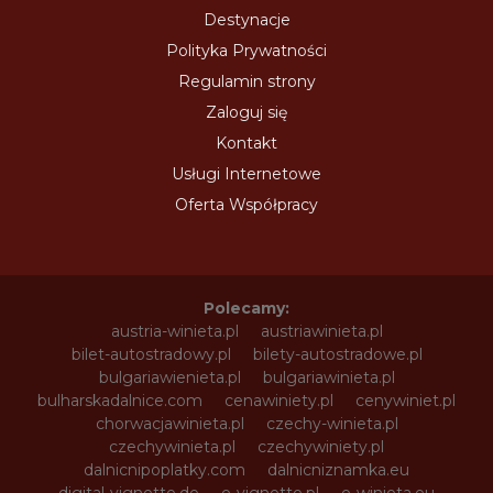
Destynacje
Polityka Prywatności
Regulamin strony
Zaloguj się
Kontakt
Usługi Internetowe
Oferta Współpracy
Polecamy:
austria-winieta.pl
austriawinieta.pl
bilet-autostradowy.pl
bilety-autostradowe.pl
bulgariawienieta.pl
bulgariawinieta.pl
bulharskadalnice.com
cenawiniety.pl
cenywiniet.pl
chorwacjawinieta.pl
czechy-winieta.pl
czechywinieta.pl
czechywiniety.pl
dalnicnipoplatky.com
dalnicniznamka.eu
digital-vignette.de
e-vignette.pl
e-winieta.eu