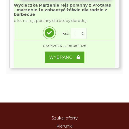
Wycieczka Marzenie rejs poranny z Protaras
- marzenie to zobaczyć żółwie dla rodzin z
barbecue
bilet na rejs poranny dla osoby dorosłej
Ilość:
→
06.08.2026
06.08.2026
WYBRANO
Szukaj oferty
Kierunki