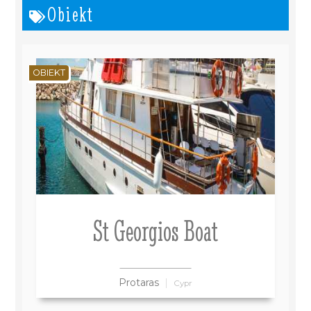
Obiekt
OBIEKT
St Georgios Boat
Protaras
Cypr