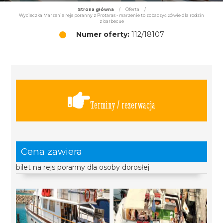
Strona główna
/
Oferta
/
Wycieczka Marzenie rejs poranny z Protaras - marzenie to zobaczyć żółwie dla rodzin
z barbecue
Numer oferty:
112/18107
Terminy / rezerwacja
Cena zawiera
bilet na rejs poranny dla osoby dorosłej