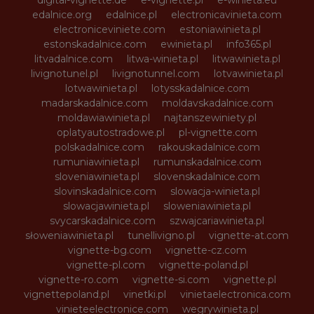
edalnice.org
edalnice.pl
electronicavinieta.com
electroniceviniete.com
estoniawinieta.pl
estonskadalnice.com
ewinieta.pl
info365.pl
litvadalnice.com
litwa-winieta.pl
litwawinieta.pl
livignotunel.pl
livignotunnel.com
lotvawinieta.pl
lotwawinieta.pl
lotysskadalnice.com
madarskadalnice.com
moldavskadalnice.com
moldawiawinieta.pl
najtanszewiniety.pl
oplatyautostradowe.pl
pl-vignette.com
polskadalnice.com
rakouskadalnice.com
rumuniawinieta.pl
rumunskadalnice.com
sloveniawinieta.pl
slovenskadalnice.com
slovinskadalnice.com
slowacja-winieta.pl
slowacjawinieta.pl
sloweniawinieta.pl
svycarskadalnice.com
szwajcariawinieta.pl
słoweniawinieta.pl
tunellivigno.pl
vignette-at.com
vignette-bg.com
vignette-cz.com
vignette-pl.com
vignette-poland.pl
vignette-ro.com
vignette-si.com
vignette.pl
vignettepoland.pl
vinetki.pl
vinietaelectronica.com
vinieteelectronice.com
wegrywinieta.pl