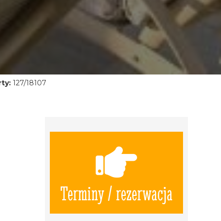
ty:
127/18107
Terminy / rezerwacja