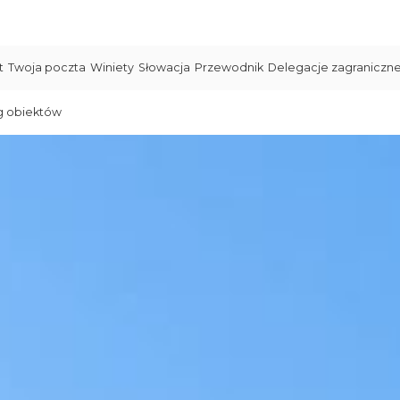
t
Twoja poczta
Winiety
Słowacja
Przewodnik
Delegacje zagraniczn
g obiektów