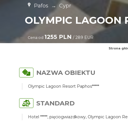
Pafos
→
Cypr
OLYMPIC LAGOON R
1255 PLN
/ 289 EUR
Cena od
Strona gł
NAZWA OBIEKTU
Olympic Lagoon Resort Paphos*****
STANDARD
Hotel *****, pięciogwiazdkowy, Olympic Lagoon Res