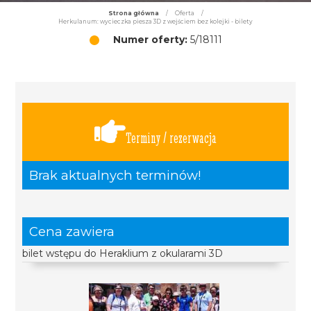
Strona główna
/
Oferta
/
Herkulanum: wycieczka piesza 3D z wejściem bez kolejki - bilety
Numer oferty:
5/18111
Terminy / rezerwacja
Brak aktualnych terminów!
Cena zawiera
bilet wstępu do Heraklium z okularami 3D