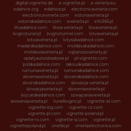
digital-vignette.de
e-vignette.pl
e-winieta.eu
edalnice.org
edalnice.pl
electronicavinieta.com
electroniceviniete.com
estoniawinieta.pl
estonskadalnice.com
ewinieta.pl
info365.pl
litvadalnice.com
litwa-winieta.pl
litwawinieta.pl
livignotunel.pl
livignotunnel.com
lotvawinieta.pl
lotwawinieta.pl
lotysskadalnice.com
madarskadalnice.com
moldavskadalnice.com
moldawiawinieta.pl
najtanszewiniety.pl
oplatyautostradowe.pl
pl-vignette.com
polskadalnice.com
rakouskadalnice.com
rumuniawinieta.pl
rumunskadalnice.com
sloveniawinieta.pl
slovenskadalnice.com
slovinskadalnice.com
slowacja-winieta.pl
slowacjawinieta.pl
sloweniawinieta.pl
svycarskadalnice.com
szwajcariawinieta.pl
słoweniawinieta.pl
tunellivigno.pl
vignette-at.com
vignette-bg.com
vignette-cz.com
vignette-pl.com
vignette-poland.pl
vignette-ro.com
vignette-si.com
vignette.pl
vignettepoland.pl
vinetki.pl
vinietaelectronica.com