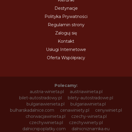
Kierunki
Destynacje
Polityka Prywatności
Regulamin strony
Zaloguj się
Kontakt
Usługi Internetowe
Oferta Współpracy
Polecamy:
austria-winieta.pl
austriawinieta.pl
bilet-autostradowy.pl
bilety-autostradowe.pl
bulgariawienieta.pl
bulgariawinieta.pl
bulharskadalnice.com
cenawiniety.pl
cenywiniet.pl
chorwacjawinieta.pl
czechy-winieta.pl
czechywinieta.pl
czechywiniety.pl
dalnicnipoplatky.com
dalnicniznamka.eu