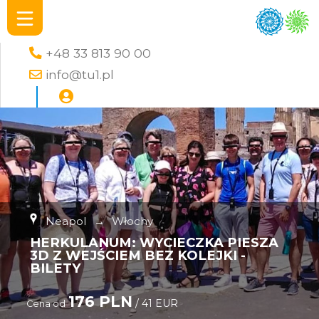
+48 33 813 90 00
info@tu1.pl
Neapol
→
Włochy
HERKULANUM: WYCIECZKA PIESZA
3D Z WEJŚCIEM BEZ KOLEJKI -
BILETY
176 PLN
/ 41 EUR
Cena od