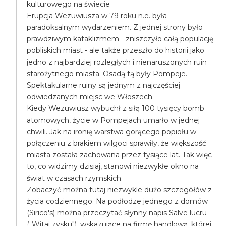
kulturowego na świecie
Erupcja Wezuwiusza w 79 roku n.e. była
paradoksalnym wydarzeniem. Z jednej strony było
prawdziwym kataklizmem - zniszczyło całą populację
pobliskich miast - ale także przeszło do historii jako
jedno z najbardziej rozległych i nienaruszonych ruin
starożytnego miasta. Osadą tą były Pompeje.
Spektakularne ruiny są jednym z najczęściej
odwiedzanych miejsc we Włoszech.
Kiedy Wezuwiusz wybuchł z siłą 100 tysięcy bomb
atomowych, życie w Pompejach umarło w jednej
chwili. Jak na ironię warstwa gorącego popiołu w
połączeniu z brakiem wilgoci sprawiły, że większość
miasta została zachowana przez tysiące lat. Tak więc
to, co widzimy dzisiaj, stanowi niezwykłe okno na
świat w czasach rzymskich.
Zobaczyć można tutaj niezwykle dużo szczegółów z
życia codziennego. Na podłodze jednego z domów
(Sirico's) można przeczytać słynny napis Salve lucru
(„Witaj zysku"), wskazujące na firmę handlową, której