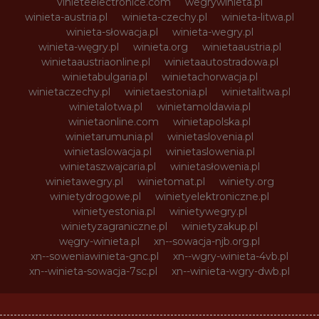
vinieteelectronice.com
wegrywinieta.pl
winieta-austria.pl
winieta-czechy.pl
winieta-litwa.pl
winieta-słowacja.pl
winieta-wegry.pl
winieta-węgry.pl
winieta.org
winietaaustria.pl
winietaaustriaonline.pl
winietaautostradowa.pl
winietabulgaria.pl
winietachorwacja.pl
winietaczechy.pl
winietaestonia.pl
winietalitwa.pl
winietalotwa.pl
winietamoldawia.pl
winietaonline.com
winietapolska.pl
winietarumunia.pl
winietaslovenia.pl
winietaslowacja.pl
winietaslowenia.pl
winietaszwajcaria.pl
winietasłowenia.pl
winietawegry.pl
winietomat.pl
winiety.org
winietydrogowe.pl
winietyelektroniczne.pl
winietyestonia.pl
winietywegry.pl
winietyzagraniczne.pl
winietyzakup.pl
węgry-winieta.pl
xn--sowacja-njb.org.pl
xn--soweniawinieta-gnc.pl
xn--wgry-winieta-4vb.pl
xn--winieta-sowacja-7sc.pl
xn--winieta-wgry-dwb.pl