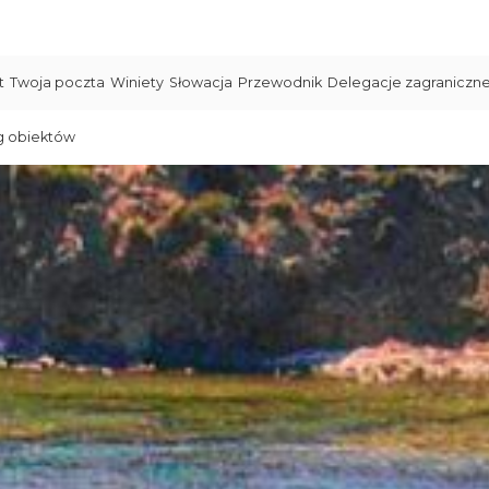
t
Twoja poczta
Winiety
Słowacja
Przewodnik
Delegacje zagraniczn
g obiektów