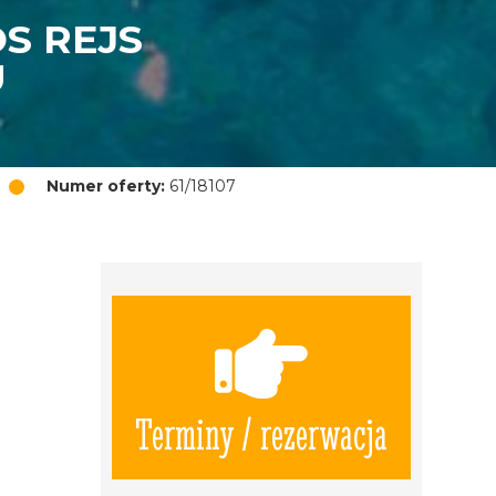
S REJS
U
Numer oferty:
61/18107
Terminy / rezerwacja