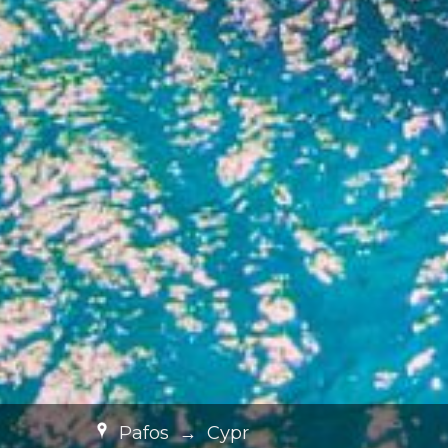
Pafos
→
Cypr