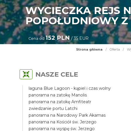
WYCIECZKA REJS N
POPOŁUDNIOWY Z 
152 PLN
/ 35 EUR
Cena od
Strona główna
/
Oferta
/
Wy
NASZE CELE
laguna Blue Lagoon - kąpiel i czas wolny
panorama na zatokę Manolis
panorama na zatokę Amfiteatr
zwiedzanie portu Latchi
panorama na Narodowy Park Akamas
panorama na Kościół św. Jerzego
panorama na wyspę św. Jerzego