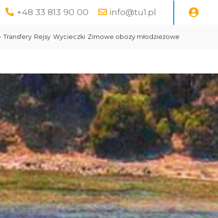
+48 33 813 90 00
info@tu1.pl
e
Transfery
Rejsy
Wycieczki
Zimowe obozy młodzieżowe