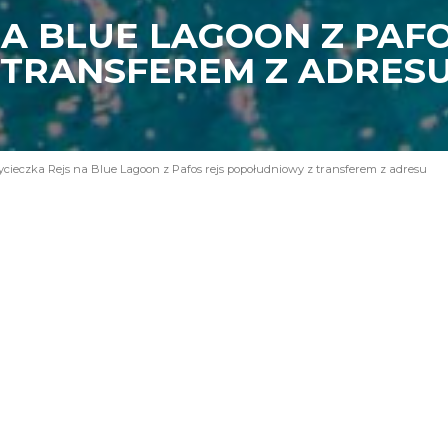
A BLUE LAGOON Z PAFO
TRANSFEREM Z ADRES
cieczka Rejs na Blue Lagoon z Pafos rejs popołudniowy z transferem z adresu