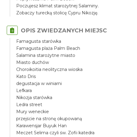
Poczujesz klimat starożytnej Salaminy.
Zobaczy turecką stolicę Cypru Nikozję.
OPIS ZWIEDZANYCH MIEJSC
Famagusta starówka
Famagusta plaża Palm Beach
Salamina starożytne miasto
Miasto duchów
Choroikoitia neolityczna wioska
Kato Dris
degustacja w winiarni
Lefkara
Nikozja starówka
Ledra street
Mury weneckie
przejście na stronę okupowaną
Karawensjar Buyuk Han
Meczet Selima czyli św. Zofii katedra