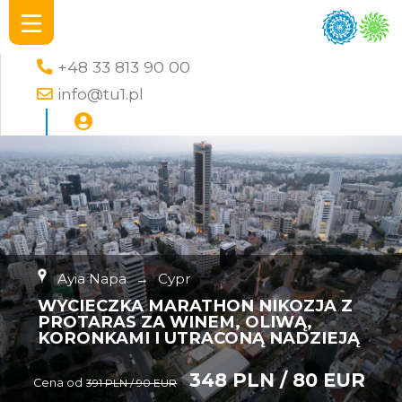
+48 33 813 90 00
info@tu1.pl
Ayia Napa
→
Cypr
WYCIECZKA MARATHON NIKOZJA Z
PROTARAS ZA WINEM, OLIWĄ,
KORONKAMI I UTRACONĄ NADZIEJĄ
348 PLN / 80 EUR
Cena od
391 PLN / 90 EUR