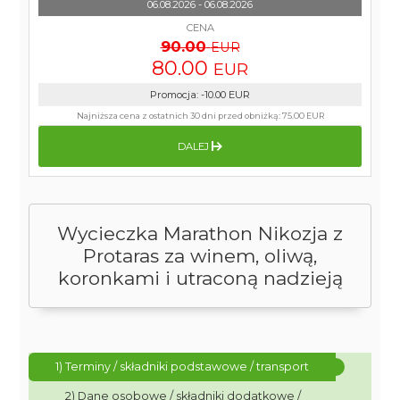
06.08.2026 - 06.08.2026
CENA
90.00
EUR
80.00
EUR
Promocja
:
-10.00
EUR
Najniższa cena z ostatnich 30 dni przed obniżką:
75.00 EUR
DALEJ
Wycieczka Marathon Nikozja z
Protaras za winem, oliwą,
koronkami i utraconą nadzieją
1) Terminy / składniki podstawowe / transport
2) Dane osobowe / składniki dodatkowe /