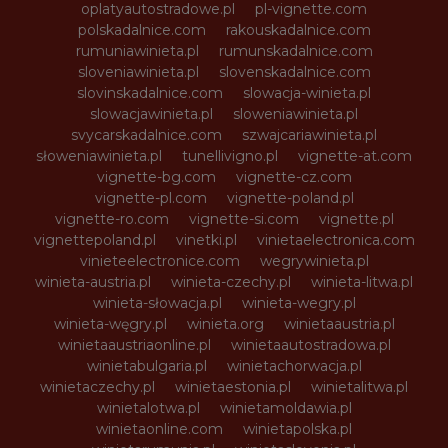
oplatyautostradowe.pl
pl-vignette.com
polskadalnice.com
rakouskadalnice.com
rumuniawinieta.pl
rumunskadalnice.com
sloveniawinieta.pl
slovenskadalnice.com
slovinskadalnice.com
slowacja-winieta.pl
slowacjawinieta.pl
sloweniawinieta.pl
svycarskadalnice.com
szwajcariawinieta.pl
słoweniawinieta.pl
tunellivigno.pl
vignette-at.com
vignette-bg.com
vignette-cz.com
vignette-pl.com
vignette-poland.pl
vignette-ro.com
vignette-si.com
vignette.pl
vignettepoland.pl
vinetki.pl
vinietaelectronica.com
vinieteelectronice.com
wegrywinieta.pl
winieta-austria.pl
winieta-czechy.pl
winieta-litwa.pl
winieta-słowacja.pl
winieta-wegry.pl
winieta-węgry.pl
winieta.org
winietaaustria.pl
winietaaustriaonline.pl
winietaautostradowa.pl
winietabulgaria.pl
winietachorwacja.pl
winietaczechy.pl
winietaestonia.pl
winietalitwa.pl
winietalotwa.pl
winietamoldawia.pl
winietaonline.com
winietapolska.pl