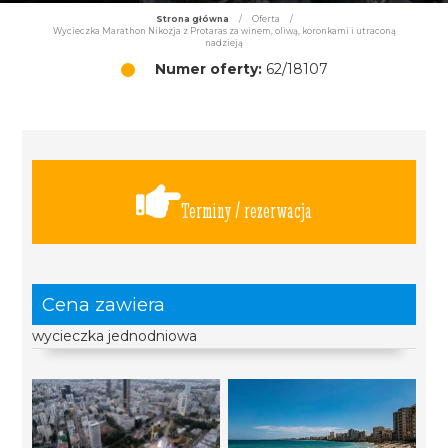
Strona główna
/
Oferta
/
Wycieczka Marathon Nikozja z Protaras za winem, oliwą, koronkami i utraconą
nadzieją
Numer oferty:
62/18107
Terminy / rezerwacja
Cena zawiera
wycieczka jednodniowa