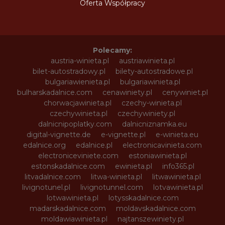
Oferta Współpracy
Polecamy:
austria-winieta.pl
austriawinieta.pl
bilet-autostradowy.pl
bilety-autostradowe.pl
bulgariawienieta.pl
bulgariawinieta.pl
bulharskadalnice.com
cenawiniety.pl
cenywiniet.pl
chorwacjawinieta.pl
czechy-winieta.pl
czechywinieta.pl
czechywiniety.pl
dalnicnipoplatky.com
dalnicniznamka.eu
digital-vignette.de
e-vignette.pl
e-winieta.eu
edalnice.org
edalnice.pl
electronicavinieta.com
electroniceviniete.com
estoniawinieta.pl
estonskadalnice.com
ewinieta.pl
info365.pl
litvadalnice.com
litwa-winieta.pl
litwawinieta.pl
livignotunel.pl
livignotunnel.com
lotvawinieta.pl
lotwawinieta.pl
lotysskadalnice.com
madarskadalnice.com
moldavskadalnice.com
moldawiawinieta.pl
najtanszewiniety.pl