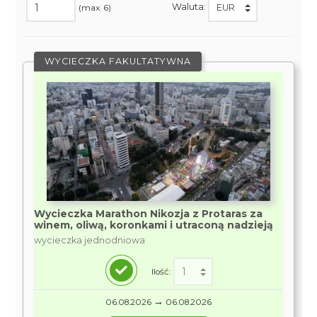
Waluta:
(max. 6)
WYCIECZKA FAKULTATYWNA
Wycieczka Marathon Nikozja z Protaras za
winem, oliwą, koronkami i utraconą nadzieją
wycieczka jednodniowa
Ilość:
→
06.08.2026
06.08.2026