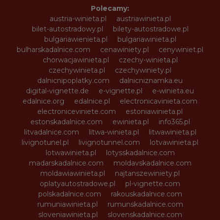
Polecamy:
austria-winieta.pl
austriawinieta.pl
bilet-autostradowy.pl
bilety-autostradowe.pl
bulgariawienieta.pl
bulgariawinieta.pl
bulharskadalnice.com
cenawiniety.pl
cenywiniet.pl
chorwacjawinieta.pl
czechy-winieta.pl
czechywinieta.pl
czechywiniety.pl
dalnicnipoplatky.com
dalnicniznamka.eu
digital-vignette.de
e-vignette.pl
e-winieta.eu
edalnice.org
edalnice.pl
electronicavinieta.com
electroniceviniete.com
estoniawinieta.pl
estonskadalnice.com
ewinieta.pl
info365.pl
litvadalnice.com
litwa-winieta.pl
litwawinieta.pl
livignotunel.pl
livignotunnel.com
lotvawinieta.pl
lotwawinieta.pl
lotysskadalnice.com
madarskadalnice.com
moldavskadalnice.com
moldawiawinieta.pl
najtanszewiniety.pl
oplatyautostradowe.pl
pl-vignette.com
polskadalnice.com
rakouskadalnice.com
rumuniawinieta.pl
rumunskadalnice.com
sloveniawinieta.pl
slovenskadalnice.com