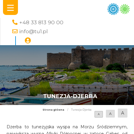
+48 33 813 90 00
info@tu1.pl
TUNEZJA-DJERBA
Strona główna
/
Tunezja-Djerba
A
A
A
Dżerba to tunezyjska wyspa na Morzu Śródziemnym,
największa wyspa Afryki Północnej, w zatoce Gabes, od