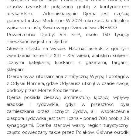
czasów rzymskich połączona groblą z kontynentem
afrykańskim. Administracyjnie Djerba jest częścią
gubernatorstwa Medenine. W 2023 roku została oficjalnie
wpisana na Listę Światowego Dziedzictwa UNESCO
Powierzchnia Djerby: 514 km², około 160 tysięcy
mieszkańców jest na Djerbie.
Główne miasto na wyspie: Haumat as-Suk, z godnym
zwiedzenia fortem z XIII – XIV wieku, arabskim sukiem,
licznymi kafejkami, kioskami z gazetami, targami,
sklepami.
Dżerba bywa utożsamiana z mityczną Wyspą Lotofagów
z Odysei Homera, gdzie Odyseusz utknął w czasie swojej
podróży przez Morze Śródziemne .
Djerba posiada ciekawą architekturę, łączącą wpływy
arabskie i żydowskie, gdyż w przeszłości była
zamieszkana przez licznych Żydów, a i współcześnie
diaspora żydowska jest tam liczna – ponad 700 osób z 39
synagogami. Dżerba stanowi ważny region turystyczny,
często odwiedzany także przez Polaków. Główne ośrodki