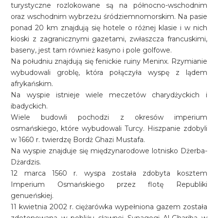
turystyczne rozlokowane są na północno-wschodnim
oraz wschodnim wybrzeżu śródziemnomorskim. Na pasie
ponad 20 km znajdują się hotele o różnej klasie i w nich
kioski z zagranicznymi gazetami, zwłaszcza francuskimi,
baseny, jest tam również kasyno i pole golfowe.
Na południu znajdują się fenickie ruiny Meninx. Rzymianie
wybudowali groblę, która połączyła wyspę z lądem
afrykańskim.
Na wyspie istnieje wiele meczetów charydżyckich i
ibadyckich.
Wiele budowli pochodzi z okresów imperium
osmańskiego, które wybudowali Turcy. Hiszpanie zdobyli
w 1660 r. twierdzę Bordż Ghazi Mustafa.
Na wyspie znajduje się międzynarodowe lotnisko Dżerba-
Dżardzis.
12 marca 1560 r. wyspa została zdobyta kosztem
Imperium Osmańskiego przez flotę Republiki
genueńskiej.
11 kwietnia 2002 r. ciężarówka wypełniona gazem została