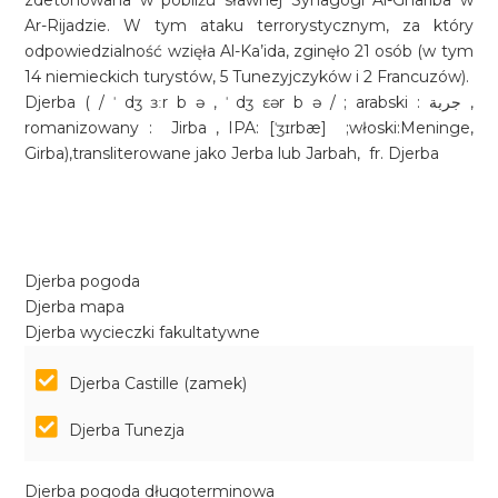
zdetonowana w pobliżu sławnej Synagogi Al-Ghariba w
Ar-Rijadzie. W tym ataku terrorystycznym, za który
odpowiedzialność wzięła Al-Ka’ida, zginęło 21 osób (w tym
14 niemieckich turystów, 5 Tunezyjczyków i 2 Francuzów).
Djerba ( / ˈ dʒ ɜːr b ə , ˈ dʒ ɛər b ə / ; arabski : جربة ,
romanizowany : Jirba , IPA: [ˈʒɪrbæ] ;włoski:Meninge,
Girba),transliterowane jako Jerba lub Jarbah, fr. Djerba
Djerba pogoda
Djerba mapa
Djerba wycieczki fakultatywne
Djerba Castille (zamek)
Djerba Tunezja
Djerba pogoda długoterminowa