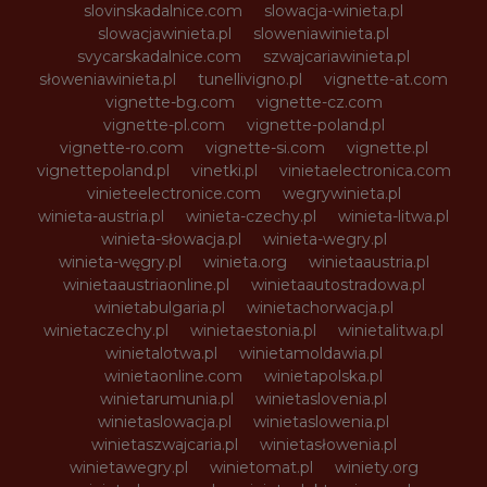
slovinskadalnice.com
slowacja-winieta.pl
slowacjawinieta.pl
sloweniawinieta.pl
svycarskadalnice.com
szwajcariawinieta.pl
słoweniawinieta.pl
tunellivigno.pl
vignette-at.com
vignette-bg.com
vignette-cz.com
vignette-pl.com
vignette-poland.pl
vignette-ro.com
vignette-si.com
vignette.pl
vignettepoland.pl
vinetki.pl
vinietaelectronica.com
vinieteelectronice.com
wegrywinieta.pl
winieta-austria.pl
winieta-czechy.pl
winieta-litwa.pl
winieta-słowacja.pl
winieta-wegry.pl
winieta-węgry.pl
winieta.org
winietaaustria.pl
winietaaustriaonline.pl
winietaautostradowa.pl
winietabulgaria.pl
winietachorwacja.pl
winietaczechy.pl
winietaestonia.pl
winietalitwa.pl
winietalotwa.pl
winietamoldawia.pl
winietaonline.com
winietapolska.pl
winietarumunia.pl
winietaslovenia.pl
winietaslowacja.pl
winietaslowenia.pl
winietaszwajcaria.pl
winietasłowenia.pl
winietawegry.pl
winietomat.pl
winiety.org